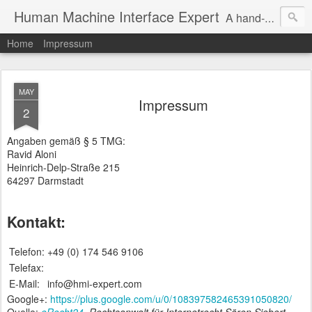
Human Machine Interface Expert
A hand-picked inspiring design & tech sources!
Home
Impressum
MAY
Impressum
2
Angaben gemäß § 5 TMG:
Ravid Aloni
Heinrich-Delp-Straße 215
64297 Darmstadt
Kontakt:
Telefon:
+49 (0) 174 546 9106
Telefax:
E-Mail:
info@hmi-expert.com
Google+:
https://plus.google.com/u/0/108397582465391050820/
Quelle:
eRecht24
, Rechtsanwalt für Internetrecht Sören Siebert