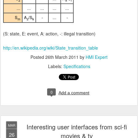
2
x
i
...
...
...
...
...
S
A
/S
-
...
-
m
z
k
(S: state, E: event, A: action, -: illegal transition)
http://en.wikipedia.org/wiki/State_transition_table
Posted
26th March 2011
by
HMI Expert
Labels:
Specifications
0
Add a comment
Interesting user interfaces from sci-fi
MAR
26
movies & tv