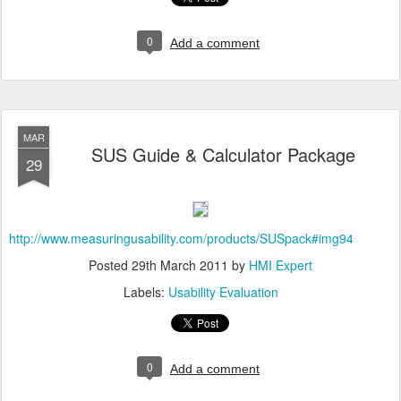
0
Add a comment
MAR
SUS Guide & Calculator Package
29
http://www.measuringusability.com/products/SUSpack#img94
Posted
29th March 2011
by
HMI Expert
Labels:
Usability Evaluation
0
Add a comment