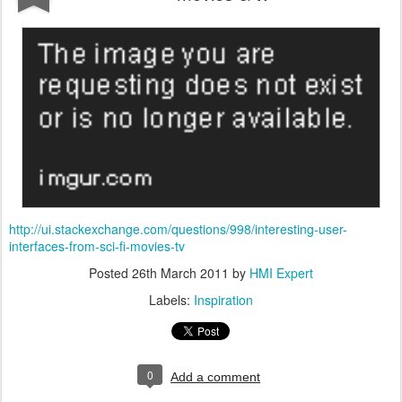
http://ui.stackexchange.com/questions/998/interesting-user-
interfaces-from-sci-fi-movies-tv
Posted
26th March 2011
by
HMI Expert
Labels:
Inspiration
0
Add a comment