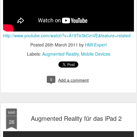
http://www.youtube.com/watch?v=A19Te3kCmVE&feature=related
Posted
26th March 2011
by
HMI Expert
Labels:
Augmented Reality
Mobile Devices
0
Add a comment
MAR
Augmented Reality für das iPad 2
26