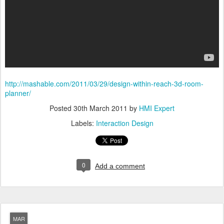
http://mashable.com/2011/03/29/design-within-reach-3d-room-
planner/
Posted
30th March 2011
by
HMI Expert
Labels:
Interaction Design
0
Add a comment
MAR