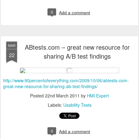
0
Add a comment
ABtests.com – great new resource for
MAR
22
sharing A/B test findings
http://www.90percentofeverything.com/2009/10/06/abtests-com-
great-new-resource-for-sharing-ab-test-findings/
Posted
22nd March 2011
by
HMI Expert
Labels:
Usability Tests
0
Add a comment