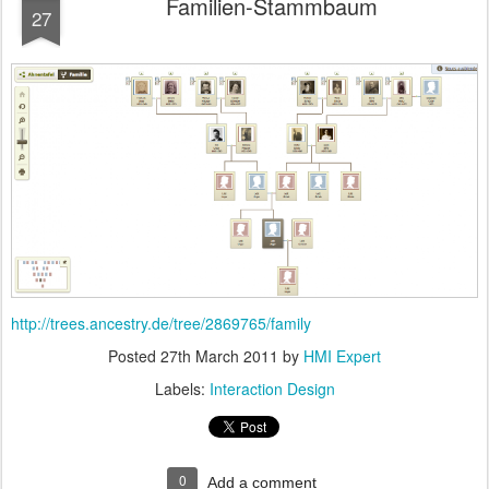
Familien-Stammbaum
27
http://trees.ancestry.de/tree/2869765/family
Posted
27th March 2011
by
HMI Expert
Labels:
Interaction Design
0
Add a comment