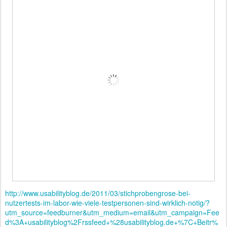
http://www.usabilityblog.de/2011/03/stichprobengrose-bei-
nutzertests-im-labor-wie-viele-testpersonen-sind-wirklich-notig/?
utm_source=feedburner&utm_medium=email&utm_campaign=Fee
d%3A+usabilityblog%2Frssfeed+%28usabilityblog.de+%7C+Beitr%