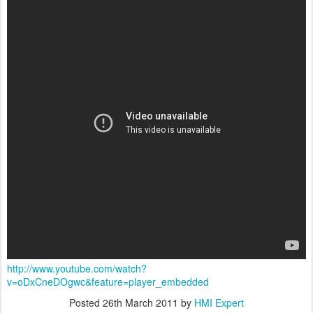
http://www.youtube.com/watch?
v=oDxCneDOgwc&feature=player_embedded
Posted
26th March 2011
by
HMI Expert