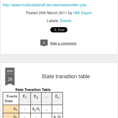
http://www.multimediatreff.de/naechstestreffen.php
Posted
26th March 2011
by
HMI Expert
Labels:
Events
0
Add a comment
MAR
State transition table
26
State Transition Table
Events
E
E
...
E
1
2
n
State
S
-
A
/S
...
-
1
y
j
S
-
-
...
A
/S